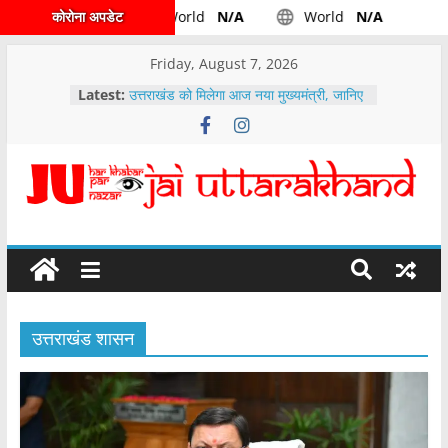
कोरोना अपडेट
World
N/A
World
N/A
Friday, August 7, 2026
Latest:
उत्तराखंड को मिलेगा आज नया मुख्यमंत्री, जानिए
किसके सिर होगा ताज
उत्तराखंड -: कैबिनेट द्वारा पहाड़ के पशुपालकों के
लिए अच्छी खबर लिए गये महत्वपूर्ण निर्णय……
वारी एनर्जीज आईपीओ के लिए दो दिवसीय बोली
अवधि……..
देहरादून रुट डाइवर्ट, टी-20 क्रिकेट मैच के
दौरान देहरादून मे ऐसा होगा रूट डायवर्ट
पेपर लीक मामले में मुख्यमंत्री पुष्कर सिंह धामी ने
उच्च स्तरीय समीक्षा बैठक के दौरान अधिकारियों
को दिए निर्देश
उत्तराखंड शासन