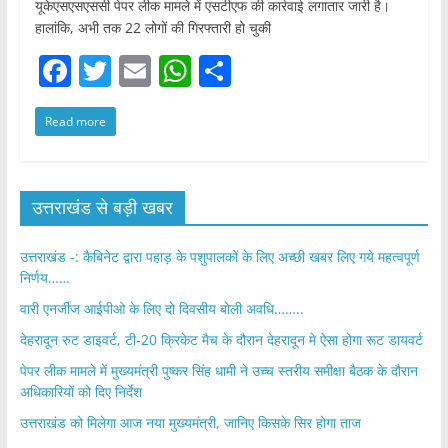
यूकेएसएसएससी पेपर लीक मामले में एसटीएफ की कार्रवाई लगातार जारी है।
हालांकि, अभी तक 22 लोगों की गिरफ्तारी हो चुकी
F
T
E
W
S
a
w
m
h
h
Read more
c
itt
ai
at
ar
e
er
l
s
e
b
A
उत्तराखंड से बड़ी खबर
o
p
o
p
उत्तराखंड -: कैबिनेट द्वारा पहाड़ के पशुपालकों के लिए अच्छी खबर लिए गये महत्वपूर्ण
निर्णय……
k
वारी एनर्जीज आईपीओ के लिए दो दिवसीय बोली अवधि……..
देहरादून रुट डाइवर्ट, टी-20 क्रिकेट मैच के दौरान देहरादून मे ऐसा होगा रूट डायवर्ट
पेपर लीक मामले में मुख्यमंत्री पुष्कर सिंह धामी ने उच्च स्तरीय समीक्षा बैठक के दौरान
अधिकारियों को दिए निर्देश
उत्तराखंड को मिलेगा आज नया मुख्यमंत्री, जानिए किसके सिर होगा ताज