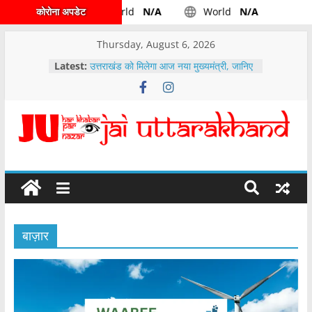
कोरोना अपडेट
World
N/A
World
N/A
Thursday, August 6, 2026
Latest:
उत्तराखंड को मिलेगा आज नया मुख्यमंत्री, जानिए
किसके सिर होगा ताज
उत्तराखंड -: कैबिनेट द्वारा पहाड़ के पशुपालकों के
लिए अच्छी खबर लिए गये महत्वपूर्ण निर्णय……
वारी एनर्जीज आईपीओ के लिए दो दिवसीय बोली
अवधि……..
देहरादून रुट डाइवर्ट, टी-20 क्रिकेट मैच के
दौरान देहरादून मे ऐसा होगा रूट डायवर्ट
पेपर लीक मामले में मुख्यमंत्री पुष्कर सिंह धामी ने
उच्च स्तरीय समीक्षा बैठक के दौरान अधिकारियों
को दिए निर्देश
बाज़ार