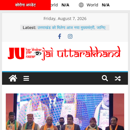
कोरोना अपडेट
World
N/A
World
N/A
Friday, August 7, 2026
Latest:
उत्तराखंड को मिलेगा आज नया मुख्यमंत्री, जानिए
किसके सिर होगा ताज
उत्तराखंड -: कैबिनेट द्वारा पहाड़ के पशुपालकों के
लिए अच्छी खबर लिए गये महत्वपूर्ण निर्णय……
वारी एनर्जीज आईपीओ के लिए दो दिवसीय बोली
अवधि……..
देहरादून रुट डाइवर्ट, टी-20 क्रिकेट मैच के
दौरान देहरादून मे ऐसा होगा रूट डायवर्ट
पेपर लीक मामले में मुख्यमंत्री पुष्कर सिंह धामी ने
उच्च स्तरीय समीक्षा बैठक के दौरान अधिकारियों
को दिए निर्देश