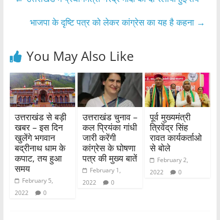
b
A
o
p
भाजपा के दृष्टि पत्र को लेकर कांग्रेस का यह है कहना
→
o
p
k
You May Also Like
उत्तराखंड से बड़ी
उत्तराखंड चुनाव –
पूर्व मुख्यमंत्री
खबर – इस दिन
कल प्रियंका गांधी
त्रिवेंद्र सिंह
खुलेंगे भगवान
जारी करेंगी
रावत कार्यकर्ताओ
बद्रीनाथ धाम के
कांग्रेस के घोषणा
से बोले
कपाट, तय हुआ
पत्र की मुख्य बातें
February 2,
समय
February 1,
2022
0
February 5,
2022
0
2022
0