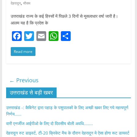
,
देहरादून
मौसम
उत्तराखंड राज्य के कई हिस्सों में पिछले 3 दिनों से मूसलाधार वर्षा जारी है।
आलम यह है कि प्रदेश के
F
T
E
W
S
a
w
m
h
h
Read more
c
itt
ai
at
ar
e
er
l
s
e
b
A
← Previous
o
p
o
p
उत्तराखंड से बड़ी खबर
k
उत्तराखंड -: कैबिनेट द्वारा पहाड़ के पशुपालकों के लिए अच्छी खबर लिए गये महत्वपूर्ण
निर्णय……
वारी एनर्जीज आईपीओ के लिए दो दिवसीय बोली अवधि……..
देहरादून रुट डाइवर्ट, टी-20 क्रिकेट मैच के दौरान देहरादून मे ऐसा होगा रूट डायवर्ट