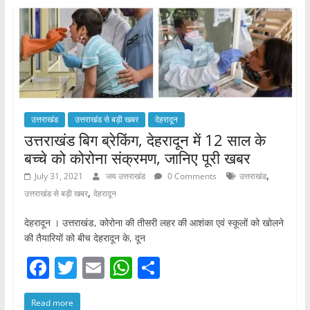
b
A
o
p
o
p
k
उत्तराखंड
उत्तराखंड से बड़ी खबर
देहरादून
उत्तराखंड बिग ब्रेकिंग, देहरादून में 12 साल के
बच्चे को कोरोना संक्रमण, जानिए पूरी खबर
,
July 31, 2021
जय उत्तराखंड
0 Comments
उत्तराखंड
,
उत्तराखंड से बड़ी खबर
देहरादून
देहरादून । उत्तराखंड, कोरोना की तीसरी लहर की आशंका एवं स्कूलों को खोलने
की तैयारियों को बीच देहरादून के, दून
F
T
E
W
S
a
w
m
h
h
Read more