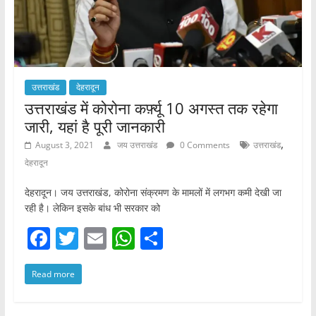
उत्तराखंड
देहरादून
उत्तराखंड में कोरोना कर्फ़्यू 10 अगस्त तक रहेगा
जारी, यहां है पूरी जानकारी
,
August 3, 2021
जय उत्तराखंड
0 Comments
उत्तराखंड
देहरादून
देहरादून। जय उत्तराखंड, कोरोना संक्रमण के मामलों में लगभग कमी देखी जा
रही है। लेकिन इसके बांध भी सरकार को
F
T
E
W
S
a
w
m
h
h
Read more
c
itt
ai
at
ar
e
er
l
s
e