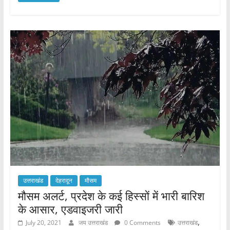
c
itt
ai
at
ar
e
er
l
s
e
b
A
o
p
o
p
k
उत्तराखंड
देहरादून
मौसम
मौसम अलर्ट, प्रदेश के कई हिस्सों में भारी बारिश
के आसार, एडवाइजरी जारी
,
July 20, 2021
जय उत्तराखंड
0 Comments
उत्तराखंड