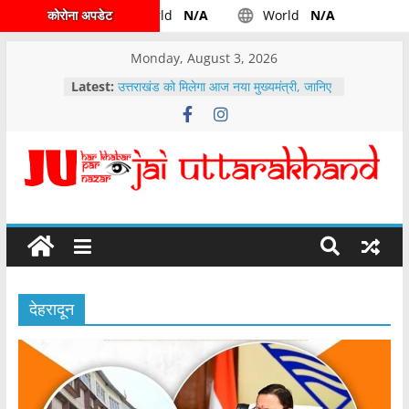
कोरोना अपडेट
World
N/A
World
N/A
Monday, August 3, 2026
Latest:
उत्तराखंड को मिलेगा आज नया मुख्यमंत्री, जानिए
किसके सिर होगा ताज
उत्तराखंड -: कैबिनेट द्वारा पहाड़ के पशुपालकों के
लिए अच्छी खबर लिए गये महत्वपूर्ण निर्णय……
वारी एनर्जीज आईपीओ के लिए दो दिवसीय बोली
अवधि……..
देहरादून रुट डाइवर्ट, टी-20 क्रिकेट मैच के
दौरान देहरादून मे ऐसा होगा रूट डायवर्ट
पेपर लीक मामले में मुख्यमंत्री पुष्कर सिंह धामी ने
उच्च स्तरीय समीक्षा बैठक के दौरान अधिकारियों
को दिए निर्देश
देहरादून