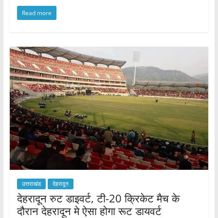
a
w
m
h
h
Read more
c
itt
ai
at
ar
e
er
l
s
e
b
A
o
p
o
p
k
उत्तराखंड
देहरादून
देहरादून रुट डाइवर्ट, टी-20 क्रिकेट मैच के
दौरान देहरादून मे ऐसा होगा रूट डायवर्ट