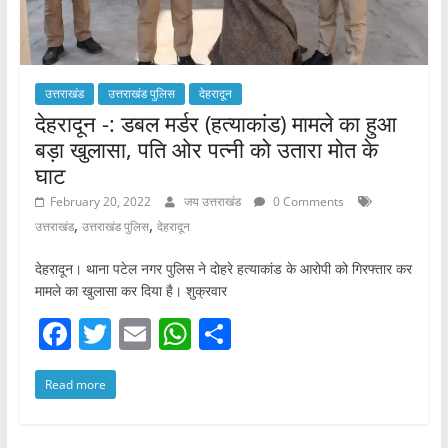
उत्तराखंड
उत्तराखंड पुलिस
देहरादून
देहरादून -: डबल मर्डर (हत्याकांड) मामले का हुआ
बड़ा खुलासा, पति ओर पत्नी को उतारा मोत के
घाट
February 20, 2022
जय उत्तराखंड
0 Comments
,
,
उत्तराखंड
उत्तराखंड पुलिस
देहरादून
देहरादून। थाना पटेल नगर पुलिस ने दोहरे हत्याकांड के आरोपी को गिरफ्तार कर
मामले का खुलासा कर दिया है। शुक्रवार
F
T
E
W
S
a
w
m
h
h
Read more
c
itt
ai
at
ar
e
er
l
s
e