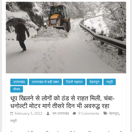
b
A
o
p
o
p
k
उत्तराखंड
उत्तराखंड से बड़ी खबर
टिहरी गढ़वाल
देहरादून
मसूरी
मौसम
धूप खिलने से लोगों को ठंड से राहत मिली, चंबा-
धनोल्टी मोटर मार्ग तीसरे दिन भी अवरुद्ध रहा
,
February 5, 2022
जय उत्तराखंड
0 Comments
देहरादून
मसूरी