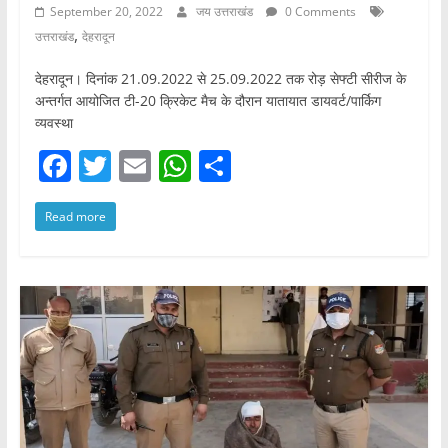
September 20, 2022
जय उत्तराखंड
0 Comments
,
उत्तराखंड
देहरादून
देहरादून। दिनांक 21.09.2022 से 25.09.2022 तक रोड़ सेफ्टी सीरीज के
अन्तर्गत आयोजित टी-20 क्रिकेट मैच के दौरान यातायात डायवर्ट/पार्किग
व्यवस्था
F
T
E
W
S
a
w
m
h
h
Read more
c
itt
ai
at
ar
e
er
l
s
e
b
A
o
p
o
p
k