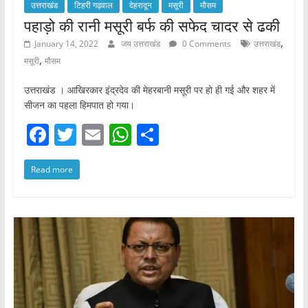
उत्तराखंड
टिहरी गढ़वाल
देहरादून
मसूरी
मौसम
पहाड़ो की रानी मसूरी बर्फ की सफेद चादर से ढकी
,
January 14, 2022
जय उत्तराखंड
0 Comments
उत्तराखंड
,
मसूरी
मौसम
उत्तराखंड । आखिरकार इंद्रदेव की मेहरबानी मसूरी पर हो ही गई और शहर में
सीजन का पहला हिमपात हो गया।
F
T
E
W
S
a
w
m
h
h
Read more
c
itt
ai
at
ar
e
er
l
s
e
b
A
o
p
o
p
k